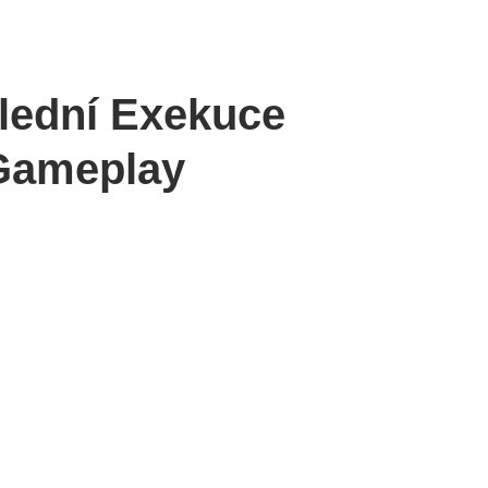
slední Exekuce
 Gameplay